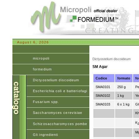
August 6, 2026
micropoli
Dictyostelium discoideum
SM Agar
formedium
Codice
formato
fo
Dictyostelium discoideum
SMA0101
250 g
Pe
Escherichia coli e batteriofagi
SMA0102
1 kg
Ye
Fusarium spp.
SMA0103
6 x 1 kg
Gl
Saccharomyces cerevisiae
K
K
Schizosaccharomyces pombe
M
Gli ingredienti