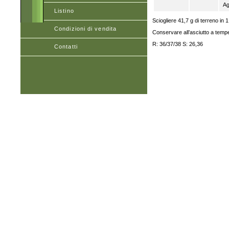
Ag
Listino
Sciogliere 41,7 g di terreno in 1 l
Condizioni di vendita
Conservare all’asciutto a temp
R: 36/37/38 S: 26,36
Contatti