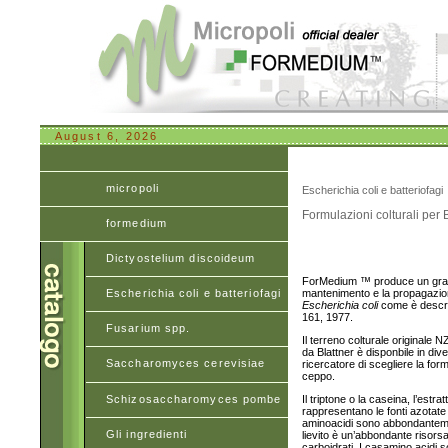
August 6, 2026
micropoli
Escherichia coli e batteriofagi
Formulazioni colturali per
formedium
Dictyostelium discoideum
ForMedium ™ produce un gran n
Escherichia coli e batteriofagi
mantenimento e la propagazione
Escherichia coli
come è descrit
161, 1977.
Fusarium spp.
Il terreno colturale original
da Blattner è disponbile in div
Saccharomyces cerevisiae
ricercatore di scegliere la fo
ceppo.
Schizosaccharomyces pombe
Il triptone o la caseina, l’estra
rappresentano le fonti azotate 
aminoacidi sono abbondantement
Gli ingredienti
lievito è un’abbondante risorsa
carboidrati. I casamino acidi 