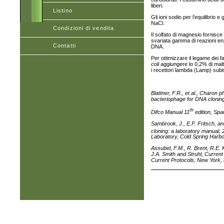
liberi.
Listino
Gli ioni sodio per l’equilibrio e
NaCl.
Condizioni di vendita
Il solfato di magnesio fornisc
svariata gamma di reazioni enz
Contatti
DNA.
Per ottimizzare il legame dei fa
coli
aggiungere lo 0,2% di malto
i recettori lambda (Lamp) subis
Blattner, F.R., et al., Charon 
bacteriophage for DNA clonin
th
Difco Manual 11
edition, Spa
Sambrook, J., E.F. Fritsch, an
cloning: a laboratory manual, 
Laboratory, Cold Spring Harbo
Assubel, F.M., R. Brent, R.E.
J.A. Smith and Struhl, Current 
Current Protocols, New York, 